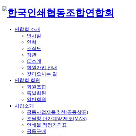
연합회 소개
인사말
연혁
조직도
정관
CI소개
회원가입 안내
찾아오시는 길
연합회 회원
회원조합
특별회원
일반회원
사업소개
공동사업제품추천(공동상표)
조달청 단가계약 제도(MAS)
인쇄물 적정가격표
공동구매