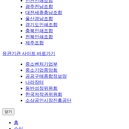
인천인쇄조합
광주전남조합
대전세종충남조합
울산경남조합
경기도인쇄조합
충북인쇄조합
전북인쇄조합
제주조합
유관기관 사이트 바로가기
중소벤처기업부
중소기업중앙회
공공구매종합정보망
나라장터
동반성장위원회
한국저작권위원회
소상공인시장진흥공단
닫기
홈
소식