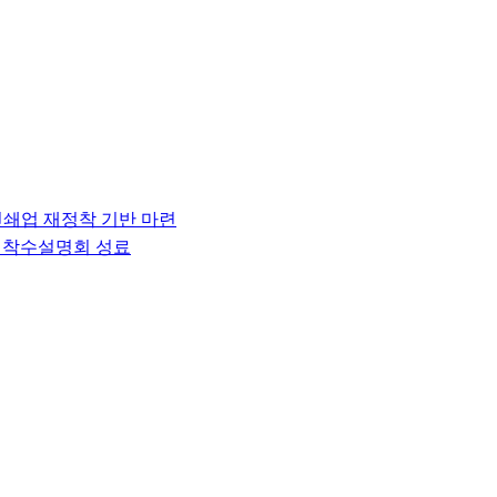
인쇄업 재정착 기반 마련
립 착수설명회 성료