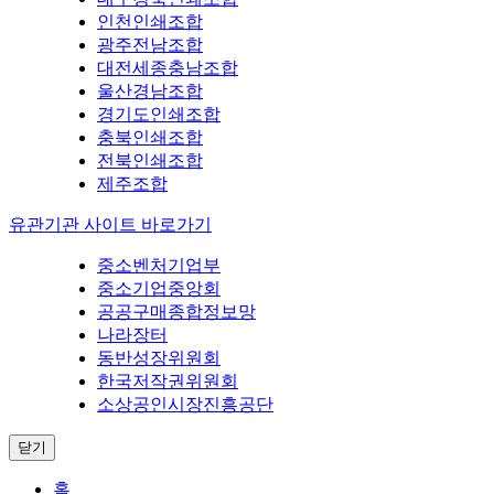
인천인쇄조합
광주전남조합
대전세종충남조합
울산경남조합
경기도인쇄조합
충북인쇄조합
전북인쇄조합
제주조합
유관기관 사이트 바로가기
중소벤처기업부
중소기업중앙회
공공구매종합정보망
나라장터
동반성장위원회
한국저작권위원회
소상공인시장진흥공단
닫기
홈