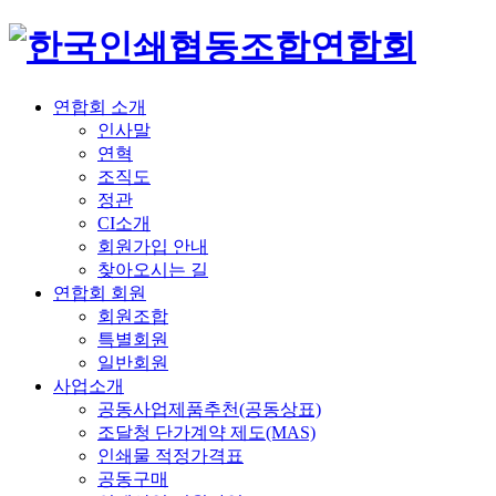
연합회 소개
인사말
연혁
조직도
정관
CI소개
회원가입 안내
찾아오시는 길
연합회 회원
회원조합
특별회원
일반회원
사업소개
공동사업제품추천(공동상표)
조달청 단가계약 제도(MAS)
인쇄물 적정가격표
공동구매