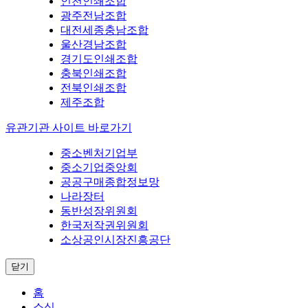
인천인쇄조합
광주전남조합
대전세종충남조합
울산경남조합
경기도인쇄조합
충북인쇄조합
전북인쇄조합
제주조합
유관기관 사이트 바로가기
중소벤처기업부
중소기업중앙회
공공구매종합정보망
나라장터
동반성장위원회
한국저작권위원회
소상공인시장진흥공단
닫기
홈
소식