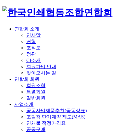
연합회 소개
인사말
연혁
조직도
정관
CI소개
회원가입 안내
찾아오시는 길
연합회 회원
회원조합
특별회원
일반회원
사업소개
공동사업제품추천(공동상표)
조달청 단가계약 제도(MAS)
인쇄물 적정가격표
공동구매