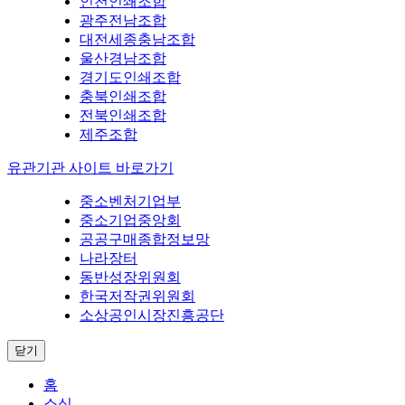
인천인쇄조합
광주전남조합
대전세종충남조합
울산경남조합
경기도인쇄조합
충북인쇄조합
전북인쇄조합
제주조합
유관기관 사이트 바로가기
중소벤처기업부
중소기업중앙회
공공구매종합정보망
나라장터
동반성장위원회
한국저작권위원회
소상공인시장진흥공단
닫기
홈
소식