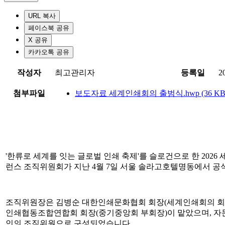
URL 복사
페이스북 공유
X 공유
카카오톡 공유
작성자
최고관리자
등록일
2
첨부파일
보도자료 세계인쇄회의 출범식.hwp (36 KB
'한류로 세계를 잇는 글로벌 인쇄 축제'를 슬로건으로 한 202
런스 조직위원회가 지난 4월 7일 서울 솔라고호텔명동에서 공
조직위원장은 김병순 대한인쇄문화협회 회장(세계인쇄회의 회장
인쇄협동조합연합회 회장(중기중앙회 부회장)이 맡았으며, 자문
인의 조직위원으로 구성되었습니다.