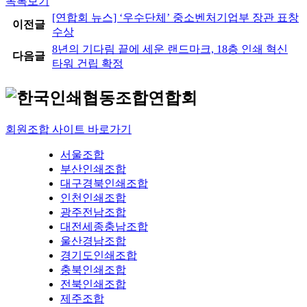
목록보기
[연합회 뉴스] ‘우수단체’ 중소벤처기업부 장관 표창
이전글
수상
8년의 기다림 끝에 세운 랜드마크, 18층 인쇄 혁신
다음글
타워 건립 확정
회원조합 사이트 바로가기
서울조합
부산인쇄조합
대구경북인쇄조합
인천인쇄조합
광주전남조합
대전세종충남조합
울산경남조합
경기도인쇄조합
충북인쇄조합
전북인쇄조합
제주조합