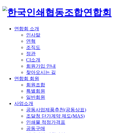
연합회 소개
인사말
연혁
조직도
정관
CI소개
회원가입 안내
찾아오시는 길
연합회 회원
회원조합
특별회원
일반회원
사업소개
공동사업제품추천(공동상표)
조달청 단가계약 제도(MAS)
인쇄물 적정가격표
공동구매