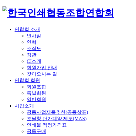
연합회 소개
인사말
연혁
조직도
정관
CI소개
회원가입 안내
찾아오시는 길
연합회 회원
회원조합
특별회원
일반회원
사업소개
공동사업제품추천(공동상표)
조달청 단가계약 제도(MAS)
인쇄물 적정가격표
공동구매