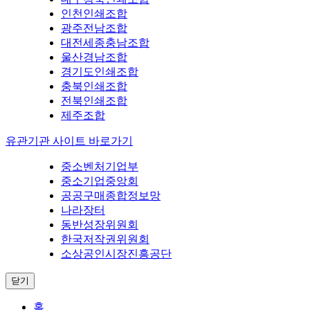
인천인쇄조합
광주전남조합
대전세종충남조합
울산경남조합
경기도인쇄조합
충북인쇄조합
전북인쇄조합
제주조합
유관기관 사이트 바로가기
중소벤처기업부
중소기업중앙회
공공구매종합정보망
나라장터
동반성장위원회
한국저작권위원회
소상공인시장진흥공단
닫기
홈