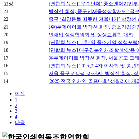
고정
[연합회 뉴스] ‘우수단체’ 중소벤처기업부
23
박장선 회장, 중구인재육성장학재단 ‘글로
22
중구 ‘희망온돌 따뜻한 겨울나기’ 박장선 
21
(주)투데이아트 박장선 회장, 중소기업중
20
인쇄업 상생협의회 및 상생교류회 개최
19
[연합회 뉴스] 「한·일 중소기업 정책포럼
18
[연합회 뉴스] 대구경북인쇄조합 박창용 이사
17
㈜투데이아트 박장선 회장, 서울공고 그
16
[연합회 뉴스] 2025년 4차 이사회 및 송년
15
서울 중구 키다리 아저씨’ 박장선 회장, 장
14
'2025 전국 인쇄인 골프대회' 성황리에 개
이전
1
2
3
4
다음