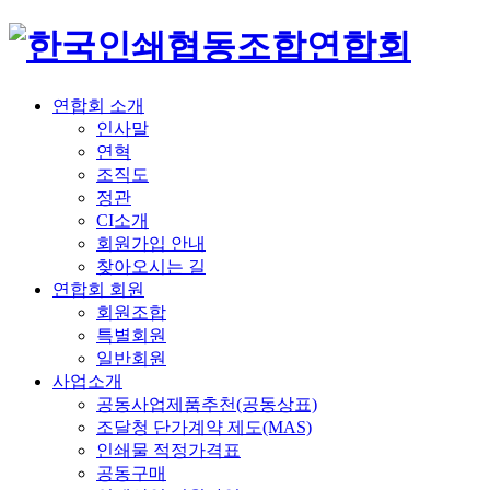
연합회 소개
인사말
연혁
조직도
정관
CI소개
회원가입 안내
찾아오시는 길
연합회 회원
회원조합
특별회원
일반회원
사업소개
공동사업제품추천(공동상표)
조달청 단가계약 제도(MAS)
인쇄물 적정가격표
공동구매