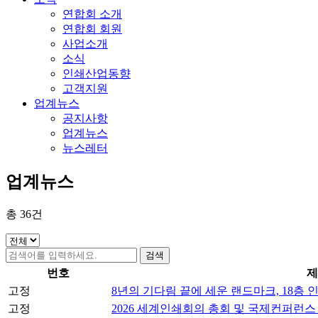
연합회 소개
연합회 회원
사업소개
소식
인쇄산업동향
고객지원
업계뉴스
공지사항
업계뉴스
뉴스레터
업계뉴스
총
36
건
검색
번호
제
고정
8년의 기다림 끝에 세운 랜드마크, 18층 
고정
2026 세계인쇄회의 총회 및 국제컨퍼런스