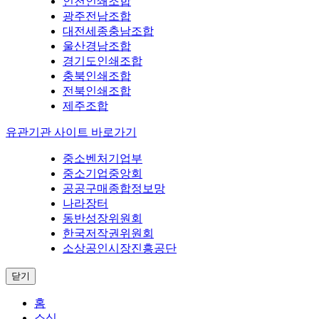
인천인쇄조합
광주전남조합
대전세종충남조합
울산경남조합
경기도인쇄조합
충북인쇄조합
전북인쇄조합
제주조합
유관기관 사이트 바로가기
중소벤처기업부
중소기업중앙회
공공구매종합정보망
나라장터
동반성장위원회
한국저작권위원회
소상공인시장진흥공단
닫기
홈
소식