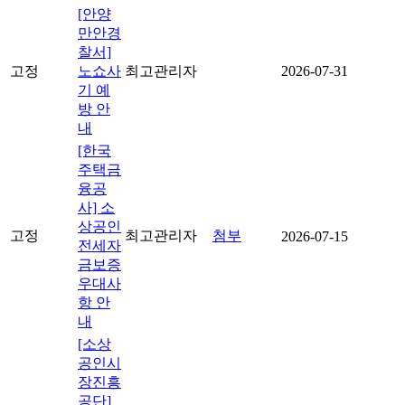
[안양
만안경
찰서]
고정
노쇼사
최고관리자
2026-07-31
기 예
방 안
내
[한국
주택금
융공
사] 소
상공인
고정
최고관리자
첨부
2026-07-15
전세자
금보증
우대사
항 안
내
[소상
공인시
장진흥
공단]