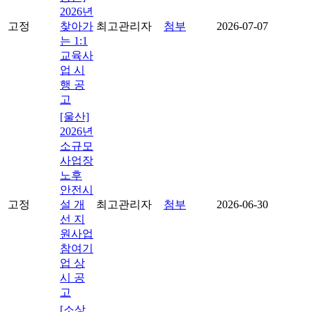
2026년
고정
찾아가
최고관리자
첨부
2026-07-07
는 1:1
교육사
업 시
행 공
고
[울산]
2026년
소규모
사업장
노후
안전시
고정
설 개
최고관리자
첨부
2026-06-30
선 지
원사업
참여기
업 상
시 공
고
[소상