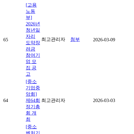
[고용
노동
부]
2026년
청년일
자리
최고관리자
첨부
65
2026-03-09
도약장
려금
참여기
업 모
집 공
고
[중소
기업중
앙회]
64
제64회
최고관리자
2026-03-03
정기총
회 개
최
[중소
벤처기