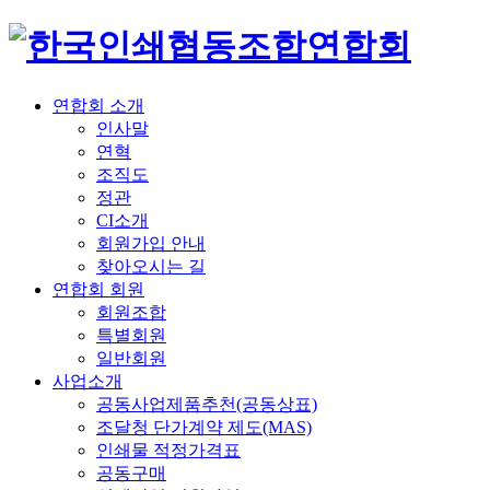
연합회 소개
인사말
연혁
조직도
정관
CI소개
회원가입 안내
찾아오시는 길
연합회 회원
회원조합
특별회원
일반회원
사업소개
공동사업제품추천(공동상표)
조달청 단가계약 제도(MAS)
인쇄물 적정가격표
공동구매