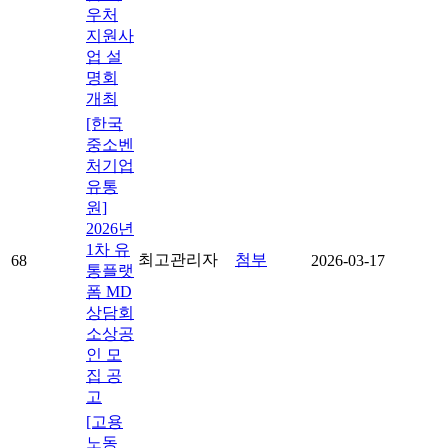
우처
지원사
업 설
명회
개최
[한국
중소벤
처기업
유통
원]
2026년
1차 유
최고관리자
첨부
68
2026-03-17
통플랫
폼 MD
상담회
소상공
인 모
집 공
고
[고용
노동