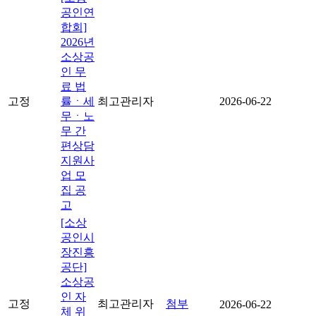
공인연
합회]
2026년
소상공
인 무
료 법
고정
률ㆍ세
최고관리자
2026-06-22
무ㆍ노
무 간
편상담
지원사
업 모
집 공
고
[소상
공인시
장진흥
공단]
소상공
인 자
고정
최고관리자
첨부
2026-06-22
체 위