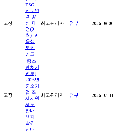
ESG
전문인
력 양
성 과
고정
최고관리자
첨부
2026-08-06
정(9
월) 교
육생
모집
공고
[중소
벤처기
업부]
2026년
중소기
업 조
고정
최고관리자
첨부
2026-07-31
세지원
제도
안내
책자
발간
안내