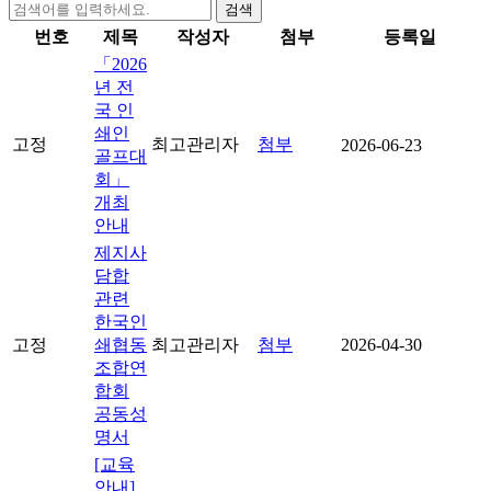
검색
번호
제목
작성자
첨부
등록일
「2026
년 전
국 인
쇄인
고정
최고관리자
첨부
2026-06-23
골프대
회」
개최
안내
제지사
담합
관련
한국인
고정
쇄협동
최고관리자
첨부
2026-04-30
조합연
합회
공동성
명서
[교육
안내]