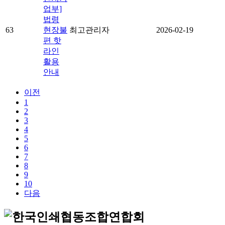
업부]
법령
63
현장불
최고관리자
2026-02-19
편 핫
라인
활용
안내
이전
1
2
3
4
5
6
7
8
9
10
다음