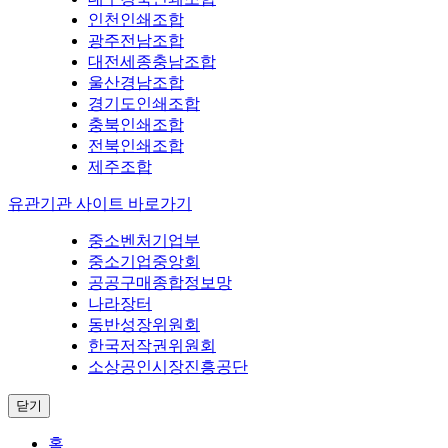
인천인쇄조합
광주전남조합
대전세종충남조합
울산경남조합
경기도인쇄조합
충북인쇄조합
전북인쇄조합
제주조합
유관기관 사이트 바로가기
중소벤처기업부
중소기업중앙회
공공구매종합정보망
나라장터
동반성장위원회
한국저작권위원회
소상공인시장진흥공단
닫기
홈