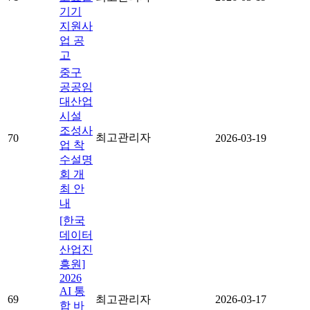
기기
지원사
업 공
고
중구
공공임
대산업
시설
조성사
최고관리자
70
2026-03-19
업 착
수설명
회 개
최 안
내
[한국
데이터
산업진
흥원]
2026
AI 통
69
최고관리자
2026-03-17
합 바