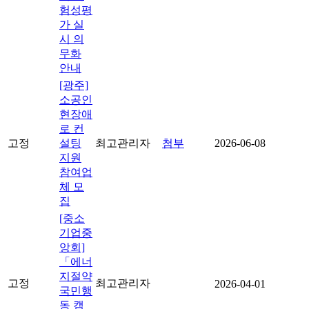
험성평
가 실
시 의
무화
안내
[광주]
소공인
현장애
로 컨
고정
설팅
최고관리자
첨부
2026-06-08
지원
참여업
체 모
집
[중소
기업중
앙회]
「에너
지절약
고정
최고관리자
2026-04-01
국민행
동 캠