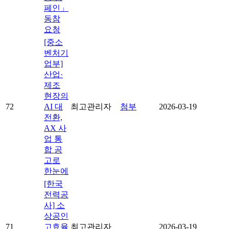
페인」
동참
요청
[중소
벤처기
업부]
산업·
제조
현장의
72
AI 대
최고관리자
첨부
2026-03-19
전환,
AX 사
업 통
합 공
고로
한눈에
[한국
전력공
사] 소
상공인
71
고효율
최고관리자
2026-03-19