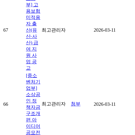
부] 고
용보험
미적용
자 출
67
산(유
최고관리자
2026-03-11
산·사
산) 급
여 지
원 사
업 공
고
[중소
벤처기
업부]
소상공
인 정
최고관리자
첨부
66
2026-03-11
책자금
구조개
편 아
이디어
공모전